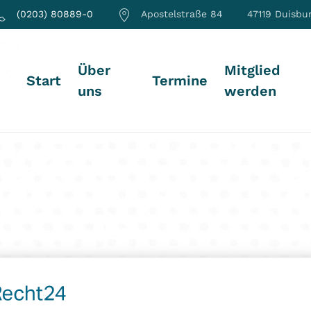
(0203) 80889-0
Apostelstraße 84
47119 Duisbu
Über
Mitglied
Start
Termine
uns
werden
icht in
Uncategorized
.