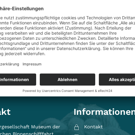
it or delete it, then start writing!
akt
Informatione
rgesellschaft Museum der
Kontakt
chen Binnenschifffahrt