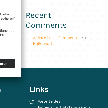
Recent
Comments
A WordPress Commenter
zu
Hello world!
n
Links
Website des
Binnenschifffahrtsmuseums